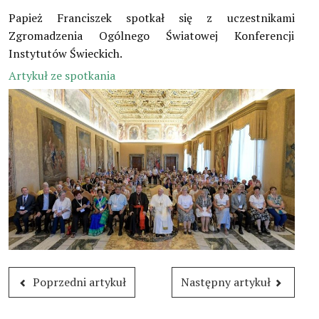
Dokumenty Kościoła
Papież Franciszek spotkał się z uczestnikami
Zgromadzenia Ogólnego Światowej Konferencji
Instytuty świeckie kleryckie
Instytutów Świeckich.
Artykuł ze spotkania
Publikacje
Multimedia
IŚ W POLSCE
TERMINARZ
POLECAMY
Poprzedni artykuł
Następny artykuł