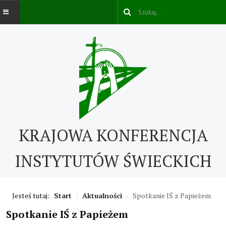
AKTUALNOŚCI
O NAS
O nas
KRAJOWA KONFERENCJA
Kontakt
ABC IŚ
INSTYTUTÓW ŚWIECKICH
Życie konsekrowane w świecie
Jesteś tutaj:
Start
/
Aktualności
/
Spotkanie IŚ z Papieżem
Historia IŚ
Spotkanie IŚ z Papieżem
Cechy IŚ