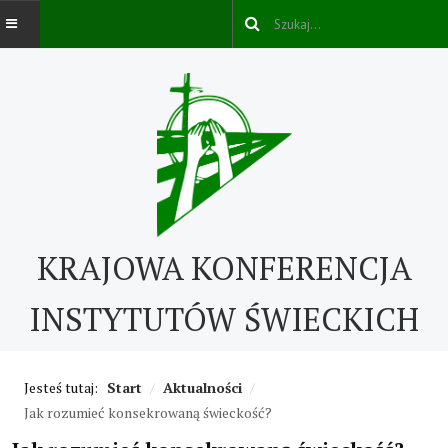
AKTUALNOŚCI
O NAS
O nas
KRAJOWA KONFERENCJA
Kontakt
ABC IŚ
INSTYTUTÓW ŚWIECKICH
Życie konsekrowane w świecie
Jesteś tutaj:
Start
/
Aktualności
/
Historia IŚ
Jak rozumieć konsekrowaną świeckość?
Cechy IŚ