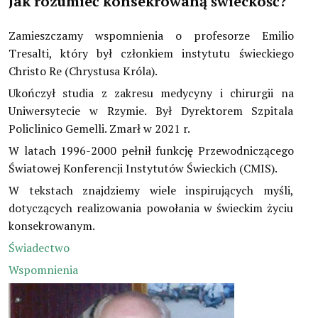
Jak rozumieć konsekrowaną świeckość?
Dokumenty Kościoła
Zamieszczamy wspomnienia o profesorze Emilio
Instytuty świeckie kleryckie
Tresalti, który był członkiem instytutu świeckiego
Christo Re (Chrystusa Króla).
Publikacje
Ukończył studia z zakresu medycyny i chirurgii na
Multimedia
Uniwersytecie w Rzymie. Był Dyrektorem Szpitala
Policlinico Gemelli. Zmarł w 2021 r.
IŚ W POLSCE
W latach 1996-2000 pełnił funkcję Przewodniczącego
Światowej Konferencji Instytutów Świeckich (CMIS).
TERMINARZ
W tekstach znajdziemy wiele inspirujących myśli,
POLECAMY
dotyczących realizowania powołania w świeckim życiu
konsekrowanym.
Świadectwo
Wspomnienia