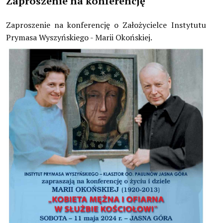
Zaproszenie na konferencję
Dokumenty Kościoła
Zaproszenie na konferencję o Założycielce Instytutu
Instytuty świeckie kleryckie
Prymasa Wyszyńskiego - Marii Okońskiej.
Publikacje
Multimedia
IŚ W POLSCE
TERMINARZ
POLECAMY