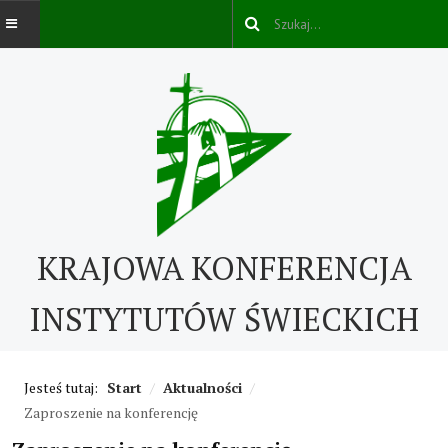
AKTUALNOŚCI
O NAS
O nas
KRAJOWA KONFERENCJA
Kontakt
ABC IŚ
INSTYTUTÓW ŚWIECKICH
Życie konsekrowane w świecie
Jesteś tutaj:
Start
/
Aktualności
/
Historia IŚ
Zaproszenie na konferencję
Cechy IŚ