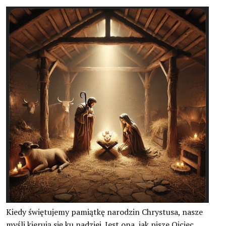
Dokumenty Kościoła
Instytuty świeckie kleryckie
Publikacje
Multimedia
IŚ W POLSCE
TERMINARZ
POLECAMY
Kiedy świętujemy pamiątkę narodzin Chrystusa, nasze
myśli kierują się ku nadziei. Jest ona, jak pisze Ojciec