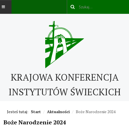
AKTUALNOŚCI
O NAS
O nas
KRAJOWA KONFERENCJA
Kontakt
ABC IŚ
INSTYTUTÓW ŚWIECKICH
Życie konsekrowane w świecie
Jesteś tutaj:
Start
/
Aktualności
/
Boże Narodzenie 2024
Historia IŚ
Boże Narodzenie 2024
Cechy IŚ