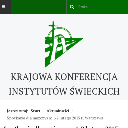
AKTUALNOŚCI
O NAS
O nas
KRAJOWA KONFERENCJA
Kontakt
ABC IŚ
INSTYTUTÓW ŚWIECKICH
Życie konsekrowane w świecie
Jesteś tutaj:
Start
/
Aktualności
/
Historia IŚ
Spotkanie dla mężczyzn: 1-2 lutego 2015 r., Warszawa
Cechy IŚ