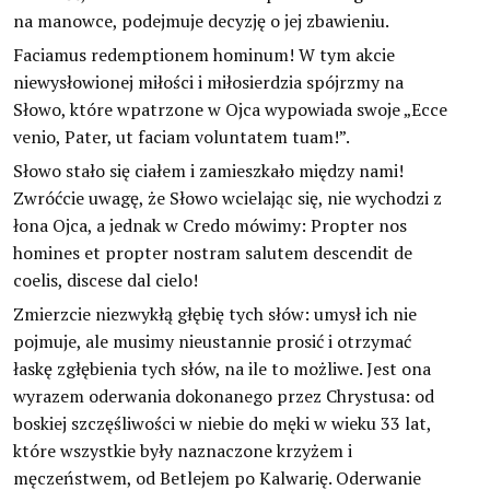
na manowce, podejmuje decyzję o jej zbawieniu.
Faciamus redemptionem hominum! W tym akcie
niewysłowionej miłości i miłosierdzia spójrzmy na
Słowo, które wpatrzone w Ojca wypowiada swoje „Ecce
venio, Pater, ut faciam voluntatem tuam!”.
Słowo stało się ciałem i zamieszkało między nami!
Zwróćcie uwagę, że Słowo wcielając się, nie wychodzi z
łona Ojca, a jednak w Credo mówimy: Propter nos
homines et propter nostram salutem descendit de
coelis, discese dal cielo!
Zmierzcie niezwykłą głębię tych słów: umysł ich nie
pojmuje, ale musimy nieustannie prosić i otrzymać
łaskę zgłębienia tych słów, na ile to możliwe. Jest ona
wyrazem oderwania dokonanego przez Chrystusa: od
boskiej szczęśliwości w niebie do męki w wieku 33 lat,
które wszystkie były naznaczone krzyżem i
męczeństwem, od Betlejem po Kalwarię. Oderwanie