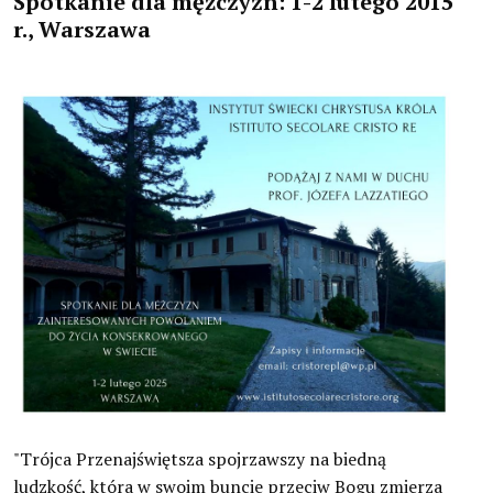
Spotkanie dla mężczyzn: 1-2 lutego 2015
r., Warszawa
Dokumenty Kościoła
Instytuty świeckie kleryckie
Publikacje
Multimedia
IŚ W POLSCE
TERMINARZ
POLECAMY
"Trójca Przenajświętsza spojrzawszy na biedną
ludzkość, która w swoim buncie przeciw Bogu zmierza