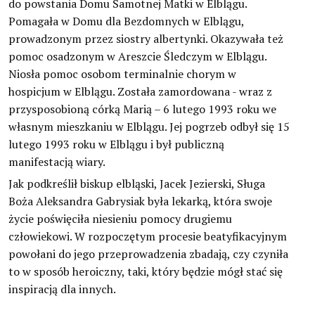
do powstania Domu Samotnej Matki w Elblągu.
Pomagała w Domu dla Bezdomnych w Elblągu,
prowadzonym przez siostry albertynki. Okazywała też
pomoc osadzonym w Areszcie Śledczym w Elblągu.
Niosła pomoc osobom terminalnie chorym w
hospicjum w Elblągu. Została zamordowana - wraz z
przysposobioną córką Marią – 6 lutego 1993 roku we
własnym mieszkaniu w Elblągu. Jej pogrzeb odbył się 15
lutego 1993 roku w Elblągu i był publiczną
manifestacją wiary.
Jak podkreślił biskup elbląski, Jacek Jezierski, Sługa
Boża Aleksandra Gabrysiak była lekarką, która swoje
życie poświęciła niesieniu pomocy drugiemu
człowiekowi. W rozpoczętym procesie beatyfikacyjnym
powołani do jego przeprowadzenia zbadają, czy czyniła
to w sposób heroiczny, taki, który będzie mógł stać się
inspiracją dla innych.