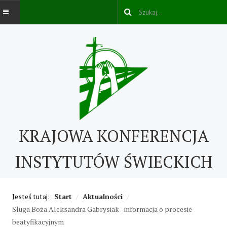
AKTUALNOŚCI
O NAS
O nas
KRAJOWA KONFERENCJA
Kontakt
ABC IŚ
INSTYTUTÓW ŚWIECKICH
Życie konsekrowane w świecie
Jesteś tutaj:
Start
/
Aktualności
/
Historia IŚ
Sługa Boża Aleksandra Gabrysiak - informacja o procesie
Cechy IŚ
beatyfikacyjnym