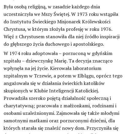
Była osobą religijną, w zasadzie każdego dnia
uczestniczyła we Mszy Świętej. W 1973 roku wstąpiła
do Instytutu Świeckiego Misjonarek Królewskości
Chrystusa, w którym złożyła profesję w roku 1976.
Więź z Chrystusem stanowiła dla niej źródło inspiracji
do głębszego życia duchowego i apostolskiego.
W 1974 roku adoptowała – porzuconą w gdyńskim
szpitalu – dziewczynkę Marię. Ta decyzja znacząco
wpłynęła na jej życie. Kierowała laboratorium
szpitalnym w Tczewie, a potem w Elblągu, oprócz tego
angażowała się w działania świeckich katolików
skupionych w Klubie Inteligencji Katolickiej.
Prowadziła szeroko pojętą działalność społeczną i
charytatywną; pracowała z małżonkami, rodzinami i
osobami uzależnionymi. Zajmowała się także młodymi
samotnymi matkami oraz porzuconymi dziećmi, dla
których starała się znaleźć nowy dom. Przyczyniła się