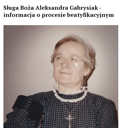
Sługa Boża Aleksandra Gabrysiak -
Dokumenty Kościoła
informacja o procesie beatyfikacyjnym
Instytuty świeckie kleryckie
Publikacje
Multimedia
IŚ W POLSCE
TERMINARZ
POLECAMY