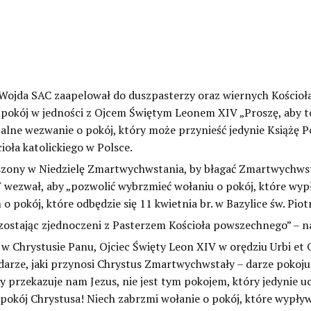
ojda SAC zaapelował do duszpasterzy oraz wiernych Kościoła k
o pokój w jedności z Ojcem Świętym Leonem XIV „Proszę, aby t
jalne wezwanie o pokój, który może przynieść jedynie Książę 
ioła katolickiego w Polsce.
zony w Niedzielę Zmartwychwstania, by błagać Zmartwychwsta
 wezwał, aby „pozwolić wybrzmieć wołaniu o pokój, które wypł
pokój, które odbędzie się 11 kwietnia br. w Bazylice św. Piot
ostając zjednoczeni z Pasterzem Kościoła powszechnego” – n
 w Chrystusie Panu, Ojciec Święty Leon XIV w orędziu Urbi et 
darze, jaki przynosi Chrystus Zmartwychwstały – darze pokoju
ry przekazuje nam Jezus, nie jest tym pokojem, który jedynie uc
 pokój Chrystusa! Niech zabrzmi wołanie o pokój, które wypły