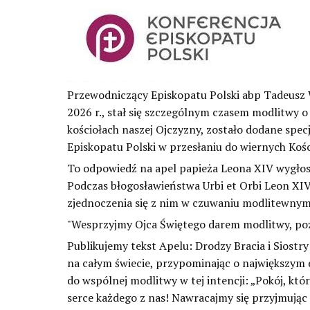
Przewodniczący Episkopatu Polski abp Tadeusz W
2026 r., stał się szczególnym czasem modlitwy 
kościołach naszej Ojczyzny, zostało dodane spec
Episkopatu Polski w przesłaniu do wiernych Kośc
To odpowiedź na apel papieża Leona XIV wygłos
Podczas błogosławieństwa Urbi et Orbi Leon XIV
zjednoczenia się z nim w czuwaniu modlitewnym o 
"Wesprzyjmy Ojca Świętego darem modlitwy, poz
Publikujemy tekst Apelu: Drodzy Bracia i Siostry
na całym świecie, przypominając o największym 
do wspólnej modlitwy w tej intencji: „Pokój, któ
serce każdego z nas! Nawracajmy się przyjmując