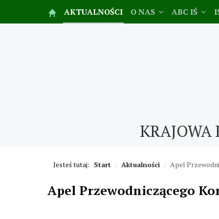
AKTUALNOŚCI
O NAS
ABC IŚ
I
KRAJOWA 
Jesteś tutaj:
Start
/
Aktualności
/
Apel Przewodni
Apel Przewodniczącego Kon