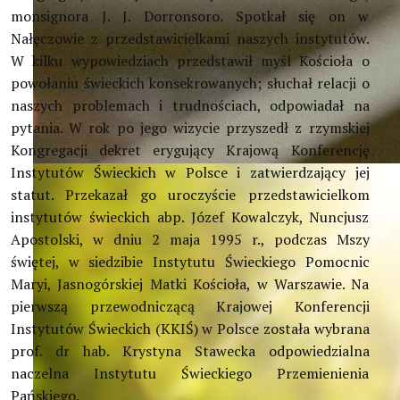
monsignora J. J. Dorronsoro. Spotkał się on w
Nałęczowie z przedstawicielkami naszych instytutów.
W kilku wypowiedziach przedstawił myśl Kościoła o
powołaniu świeckich konsekrowanych; słuchał relacji o
naszych problemach i trudnościach, odpowiadał na
pytania. W rok po jego wizycie przyszedł z rzymskiej
Kongregacji dekret erygujący Krajową Konferencję
Dziś świat was potrzebuje, was ? żyjących wśród świata, ab
Instytutów Świeckich w Polsce i zatwierdzający jej
statut. Przekazał go uroczyście przedstawicielkom
instytutów świeckich abp. Józef Kowalczyk, Nuncjusz
Apostolski, w dniu 2 maja 1995 r., podczas Mszy
świętej, w siedzibie Instytutu Świeckiego Pomocnic
Maryi, Jasnogórskiej Matki Kościoła, w Warszawie. Na
pierwszą przewodniczącą Krajowej Konferencji
Instytutów Świeckich (KKIŚ) w Polsce została wybrana
prof. dr hab. Krystyna Stawecka odpowiedzialna
naczelna Instytutu Świeckiego Przemienienia
Pańskiego.