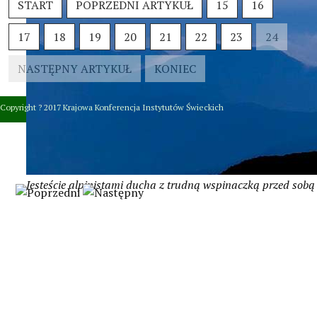
START
POPRZEDNI ARTYKUŁ
15
16
17
18
19
20
21
22
23
24
NASTĘPNY ARTYKUŁ
KONIEC
Copyright ? 2017 Krajowa Konferencja Instytutów Świeckich
Jesteście alpinistami ducha z trudną wspinaczką przed sobą