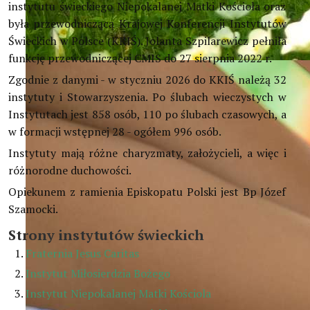
instytutu świeckiego Niepokalanej Matki Kościoła oraz
była przewodniczącą Krajowej Konferencji Instytutów
Świeckich w Polsce (KKIŚ). Jolanta Szpilarewicz pełniła
funkcję przewodniczącej CMIS do 27 sierpnia 2022 r.
Głoście piękno Boga i Jego stworzenia
(Benedykt XVI)
Zgodnie z danymi - w styczniu 2026 do KKIŚ należą 32
instytuty i Stowarzyszenia. Po ślubach wieczystych w
Instytutach jest 858 osób, 110 po ślubach czasowych, a
w formacji wstępnej 28 - ogółem 996 osób.
Instytuty mają różne charyzmaty, założycieli, a więc i
różnorodne duchowości.
Opiekunem z ramienia Episkopatu Polski jest Bp Józef
Szamocki.
Strony instytutów świeckich
Fraternia Jesus Caritas
Instytut Miłosierdzia Bożego
Instytut Niepokalanej Matki Kościola