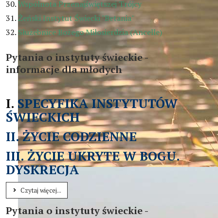
Wspólnota Przenajświętszej Trójcy
Żeński Instytut Świecki "Betania"
Służebnice Bożego Miłosierdzia (Ancelle)
Pytania o instytuty świeckie -
informacje dla młodych
I.
SPECYFIKA INSTYTUTÓW
ŚWIECKICH
II. ŻYCIE CODZIENNE
III. ŻYCIE UKRYTE W BOGU.
DYSKRECJA
W centrum waszego życia stawiajcie Błogosławieństwa, abyści
Czytaj więcej...
Pytania o instytuty świeckie -