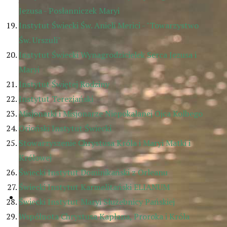
Jezusa - Posłanniczek Maryi
Instytut Świecki Św. Anieli Merici - "Towarzystwo
Św. Urszuli"
Instytut Świecki Wynagrodzicielek Serca Jezusa i
Maryi
Instytut Świętej Rodziny
Instytut Terezjański
Misjonarki i Misjonarze Niepokalanej Ojca Kolbego
Orioński Instytut Świecki
Stowarzyszenie Chrystusa Króla i Maryi Matki i
Królowej
Świecki Instytut Dominikański z Orleanu
Świecki Instytut Karmelitański ELIANUM
Świecki Instytut Maryi Służebnicy Pańskiej
Wspólnota Chrystusa Kapłana, Proroka i Króla