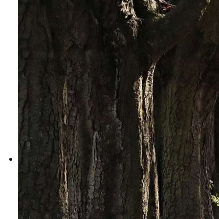
Dokumenty Kościoła
Instytuty świeckie kleryckie
Publikacje
Multimedia
IŚ W POLSCE
TERMINARZ
POLECAMY