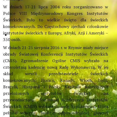
W dniach 17-21 lipca 2004 roku zorganizowano w
Polsce VIII Międzynarodowy Kongres Instytutów
Świeckich. Było to wielkie święto dla świeckich
konsekrowanych. Do Częstochowy zjechali członkowie
instytutów świeckich z Europy, Afryki, Azji i Ameryki –
350 osób.
W dniach 21-25 sierpnia 2016 r. w Rzymie miały miejsce
obrady Światowej Konferencji Instytutów Świeckich
(CMIS). Zgromadzenie Ogólne CMIS wybrało na
czteroletnią kadencję nową Radę Wykonawczą. W jej
skład weszli przedstawiciele świeckich
konsekrowanych: Francji, Kanady, Włoch, Indii,
Brazylii, Hiszpanii i Polski. Kapituła najwyższych
przełożonych instytutów świeckich na
przewodniczącą Światowej Konferencji Instytutów
Świeckich (CMIS) wybrała Jolantę Szpilarewicz, która
pełniła wówczas funkcję odpowiedzialnej głównej