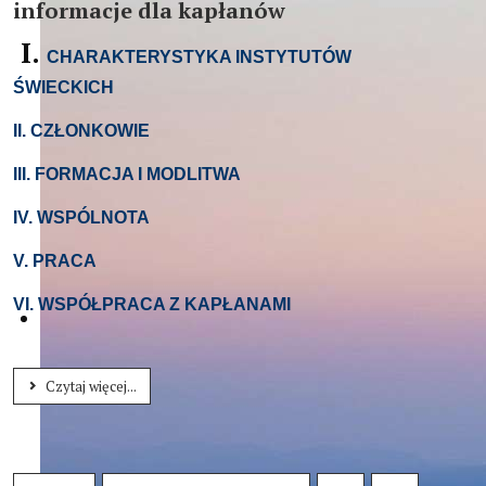
informacje dla kapłanów
I.
CHARAKTERYSTYKA INSTYTUTÓW
ŚWIECKICH
II. CZŁONKOWIE
III. FORMACJA I MODLITWA
IV. WSPÓLNOTA
V. PRACA
VI. WSPÓŁPRACA Z KAPŁANAMI
Czytaj więcej...
Strona 24 z 24