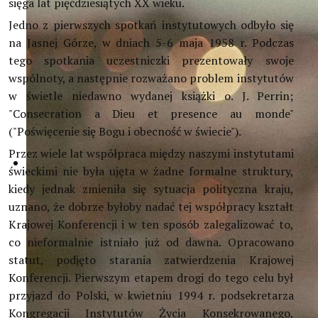
sięga lat pięćdziesiątych XX wieku.
Jedno z pierwszych spotkań instytutowych odbyło się
na Jasnej Górze, w dniach 5-6 maja 1958 r. Podczas
tego spotkania uczestniczki prezentowały swoje
wspólnoty, a następnie rozważano problem instytutów
w świetle niedawno wydanej książki o. J. Perrin;
"Consecration a Dieu et presence au monde"
("Poświęcenie się Bogu i obecność w świecie").
Przez wiele lat współpraca między naszymi instytutami
świeckimi nie była ujęta w żadne formalne struktury,
kiedy jednak zmieniła się sytuacja polityczna kraju,
uznano, że dobrze byłoby nadać tej współpracy kształt
Krajowej Konferencji i w ten sposób zalegalizować to,
co nieformalnie istniało już od dawna. Opracowano
statut, podjęto starania zatwierdzenia Krajowej
Konferencji. Pierwszym etapem drogi do tego celu był
przyjazd do Polski, w kwietniu 1994 r. podsekretarza
Kongregacji Instytutów Życia Konsekrowanego,